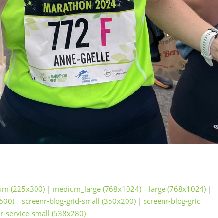
um (225x300)
|
medium_large (768x1024)
|
large (768x1024)
|
600)
|
screenr-blog-grid-small (350x200)
|
screenr-blog-grid
r-service-small (538x280)